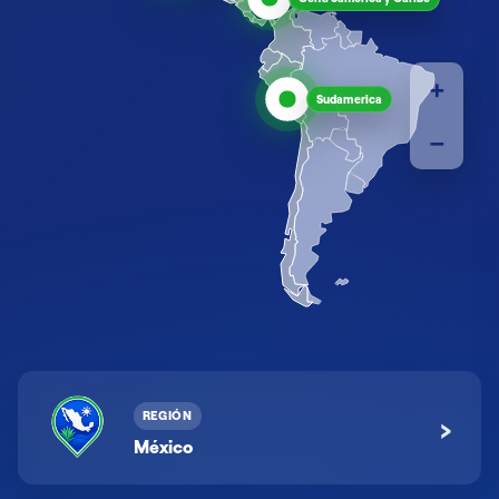
+
Sudamerica
−
REGIÓN
›
México