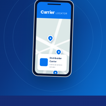
Carrier
LOCATOR
●
●
Distribuidor
Carrier
Centro de servicio
cercano
●